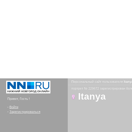
Персональный сайт пользователя
Itan
портрет № 229672 зарегистрирован боле
Itanya
Привет, Гость !
-
Войти
-
Зарегистрироваться