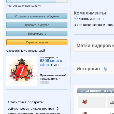
Портрет заполнен на 81 %
Комплименты
Отправить приватное сообщение
Комплиментов нет.
Вы не авторизованы! Чтоб
Добавить в друзья
Игнорировать
Сделать подарок
Метки лидеров
Саровский Клуб Покупателей
популярность:
6200 место
рейтинг
3708
?
Интервью
Привилегированный
пользователь
7
уровня
Itanya состоит в
клу
Статистика портрета:
Са
сейчас просматривают портрет - 0